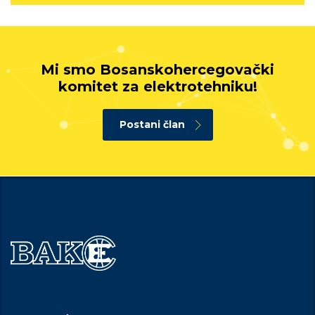
Mi smo Bosanskohercegovački
komitet za elektrotehniku!
Postani član