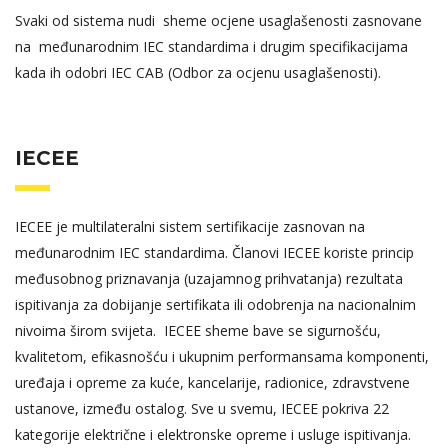
Svaki od sistema nudi sheme ocjene usaglašenosti zasnovane
na međunarodnim IEC standardima i drugim specifikacijama
kada ih odobri IEC CAB (Odbor za ocjenu usaglašenosti).
IECEE
IECEE je multilateralni sistem sertifikacije zasnovan na
međunarodnim IEC standardima. Članovi IECEE koriste princip
međusobnog priznavanja (uzajamnog prihvatanja) rezultata
ispitivanja za dobijanje sertifikata ili odobrenja na nacionalnim
nivoima širom svijeta. IECEE sheme bave se sigurnošću,
kvalitetom, efikasnošću i ukupnim performansama komponenti,
uređaja i opreme za kuće, kancelarije, radionice, zdravstvene
ustanove, između ostalog. Sve u svemu, IECEE pokriva 22
kategorije električne i elektronske opreme i usluge ispitivanja.