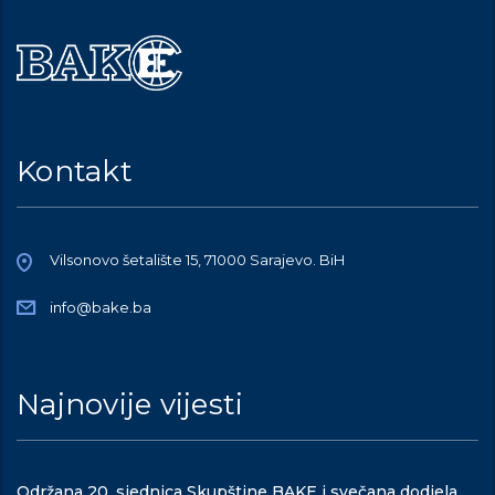
Kontakt
Vilsonovo šetalište 15, 71000 Sarajevo. BiH
info@bake.ba
Najnovije vijesti
Održana 20. sjednica Skupštine BAKE i svečana dodjela