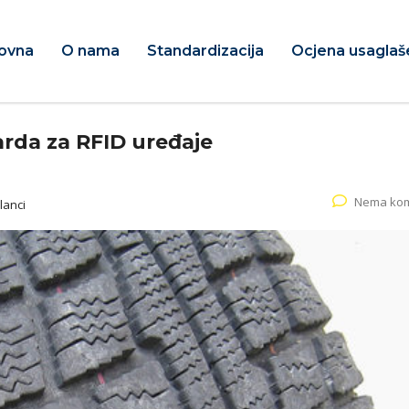
ovna
O nama
Standardizacija
Ocjena usaglaš
rda za RFID uređaje
Nema ko
lanci