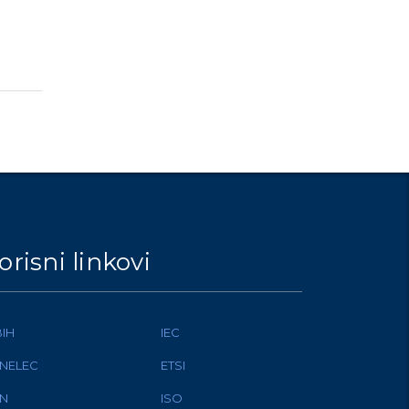
orisni linkovi
BIH
IEC
NELEC
ETSI
N
ISO