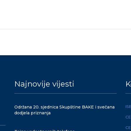
Najnovije vijesti
K
IS
Održana 20. sjednica Skupštine BAKE i svečana
dodjela priznanja
CE
CE